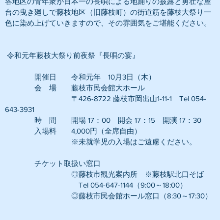
各地区の青年衆が日本一の長唄による地踊りの披露と勇壮な屋
台の曳き廻しで藤枝地区（旧藤枝町）の街道筋を藤枝大祭り一
色に染め上げていきますので、その雰囲気をご堪能ください。
 令和元年藤枝大祭り前夜祭『長唄の宴』
　　　　開催日　　令和元年　10月3日（木）　
　　　　会　場　　藤枝市民会館大ホール
　　　　　　　　　〒426-8722 藤枝市岡出山1-11-1　Tel 054-
643-3931
　　　　時　間　　開場 17：00　開会 17：15　開演 17：30
　　　　入場料　　4,000円（全席自由）　
　　　　　　　　　※未就学児の入場はご遠慮ください。
　　　　チケット取扱い窓口
　　　　　　　　　◎藤枝市観光案内所　※藤枝駅北口そば
　　　　　　　　　　Tel 054-647-1144（9:00～18:00）
　　　　　　　　　◎藤枝市民会館ホール窓口（8:30～17:30）