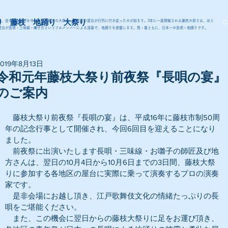
り 藤枝 地踊り 大祭り
代、田中城の鬼門を守る青山八幡宮の大祭に、藤枝宿の屋台が行列に付き従ったのが始まり。3年に一度開催される藤枝大祭りは、ほと
C
屋台が長唄・三味線・囃子方というフルメンバーによる演奏で、地踊りを披露します。質・量ともに、日本一の長唄・地踊りです。
2019年8月13日
令和元年藤枝大祭り前夜祭『長唄の宴』
のご案内
　藤枝大祭り前夜祭『長唄の宴』は、平成16年に藤枝市制50周
年の記念行事として開催され、今回6回目を迎えることになり
ました。
　前夜祭に出演いたします長唄・三味線・お囃子の師匠及び地
方さんは、翌日の10月4日から10月6日までの3日間、藤枝大祭
りに参加する各地区の屋台に実際に乗って演奏するプロの演奏
家です。
　是非会場にお越し頂き、江戸歌舞伎文化の情緒たっぷりの長
唄をご堪能ください。
　また、この機会に翌日からの藤枝大祭りに足をお運び頂き、