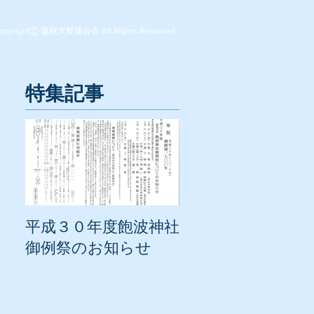
opyright c 藤枝大祭連合会 All Rights Reserved.
◯
特集記事
平成３０年度飽波神社
御例祭のお知らせ