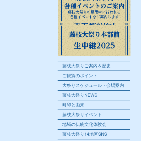
各種イベントのご案内
​藤枝大祭り
藤枝大祭りの期間中に行われる
各種イベントをご案内します
生中継2023
藤枝大祭り本部前
生中継2025
藤枝大祭りご案内＆歴史
ご観覧のポイント
大祭りスケジュール・会場案内
藤枝大祭りNEWS
町印と由来
藤枝大祭りイベント
地域の伝統文化体験会
藤枝大祭り14地区SNS