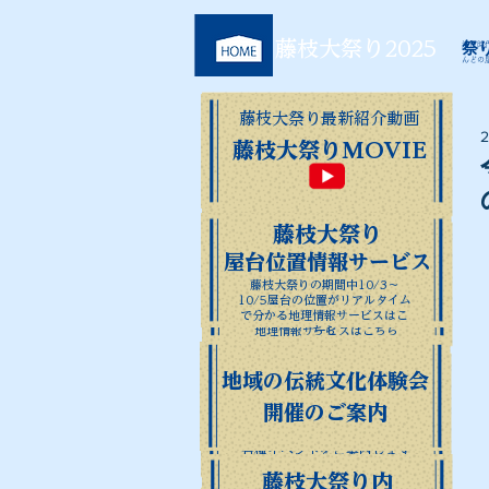
​藤枝大祭り2025
祭
江戸時
んどの
藤枝大祭り最新紹介動画
藤枝大祭り最新紹介動画
​藤枝大祭りMOVIE
藤枝大祭りMOVIE
​藤枝大祭り
​藤枝大祭り
屋台位置情報サービス
屋台位置情報サービス
藤枝大祭りの期間中10/3～
藤枝大祭りの期間中10/3～10/5
10/5
屋台の位置がリアルタイム
屋台の位置がリアルタイムで分かる
で分かる
​地理情報サービスはこ
​地理情報サービスはこちら
ちら
地域の伝統文化体験会​
藤枝大祭り内
各種イベントのご案内
開催のご案内
藤枝大祭りの期間中に行われる
各種イベントをご案内します
藤枝大祭り内