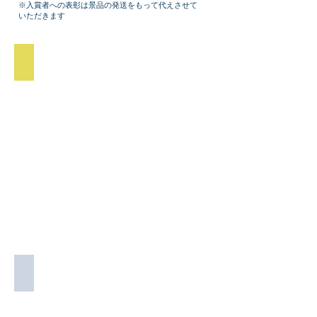
※入賞者への表彰は景品の発送をもって代えさせて
いただきます
👑最優秀賞
最優秀賞「雨にも負けず」 宮崎泰一
👑優秀賞
優秀賞「地踊り奉納」 望月正晴