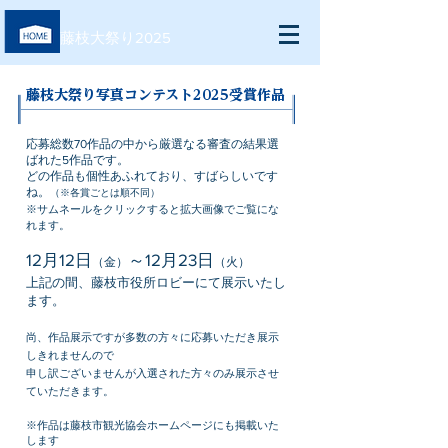
藤枝大祭り2025
藤枝大祭り写真コンテスト2025受賞作品
応募総数70作品の中から
厳選なる審査の結果
選
ばれた5作品です。
どの作品も個性あふれており、すばらしいです
ね。
（※各賞ごとは順不同）
※サムネールをクリックすると拡大画像でご覧にな
れます。
12月12日
～12月23日
（金）
（火）
上記の間、藤枝市役所ロビーにて展示いたし
ます。
尚、作品展示ですが多数の方々に応募いただき展示
しきれませんので
申し訳ございませんが
入選された方々のみ展示させ
ていただきます。
※作品は藤枝市観光協会ホームページにも掲載いた
します