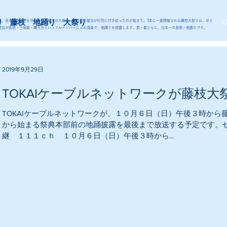
り 藤枝 地踊り 大祭り
代、田中城の鬼門を守る青山八幡宮の大祭に、藤枝宿の屋台が行列に付き従ったのが始まり。3年に一度開催される藤枝大祭りは、ほと
C
屋台が長唄・三味線・囃子方というフルメンバーによる演奏で、地踊りを披露します。質・量ともに、日本一の長唄・地踊りです。
2019年9月29日
TOKAIケーブルネットワークが藤枝大
TOKAIケーブルネットワークが、１０月６日（日）午後３時か
から始まる祭典本部前の地踊披露を最後まで放送する予定です。ぜ
継 １１１ｃｈ １０月６日（日）午後３時から...