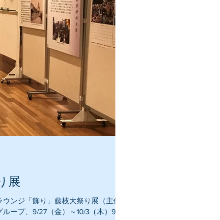
り展
ラウンジ「飾り」藤枝大祭り展（主催
プ、9/27（金）～10/3（木）9：