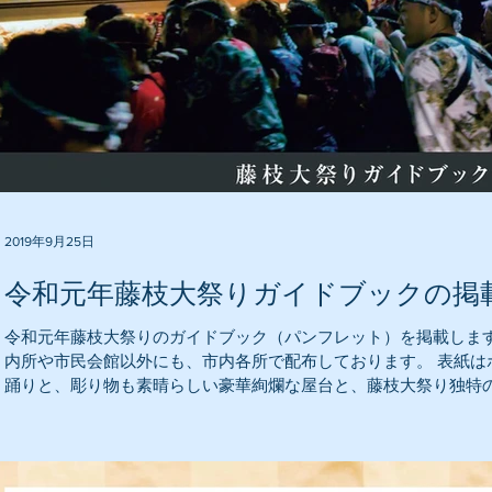
2019年9月25日
令和元年藤枝大祭りガイドブックの掲
令和元年藤枝大祭りのガイドブック（パンフレット）を掲載しま
内所や市民会館以外にも、市内各所で配布しております。 表紙は
踊りと、彫り物も素晴らしい豪華絢爛な屋台と、藤枝大祭り独特の梃