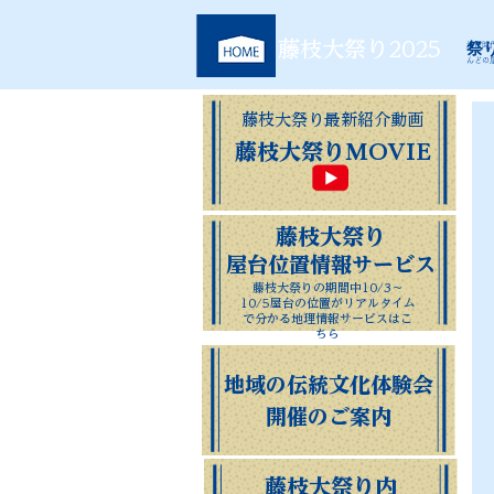
​藤枝大祭り2025
祭
江戸時
んどの
藤枝大祭り最新紹介動画
藤枝大祭りMOVIE
​藤枝大祭り
屋台位置情報サービス
藤枝大祭りの期間中10/3～
10/5
屋台の位置がリアルタイム
で分かる
​地理情報サービスはこ
ちら
地域の伝統文化体験会​
開催のご案内
藤枝大祭り内