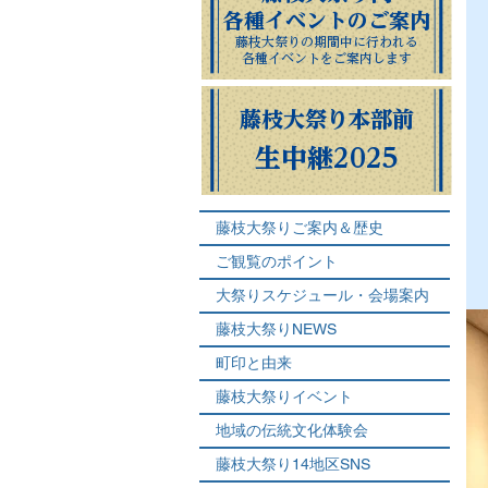
各種イベントのご案内
藤枝大祭りの期間中に行われる
各種イベントをご案内します
藤枝大祭り本部前
生中継2025
藤枝大祭りご案内＆歴史
ご観覧のポイント
大祭りスケジュール・会場案内
藤枝大祭りNEWS
町印と由来
藤枝大祭りイベント
地域の伝統文化体験会
藤枝大祭り14地区SNS