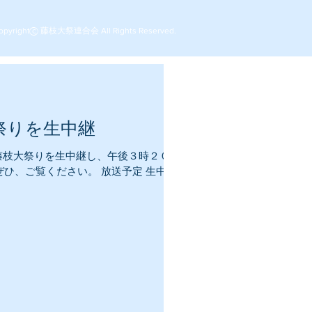
opyright c 藤枝大祭連合会 All Rights Reserved.
◯
祭りを生中継
ら藤枝大祭りを生中継し、午後３時２０分
ひ、ご覧ください。 放送予定 生中